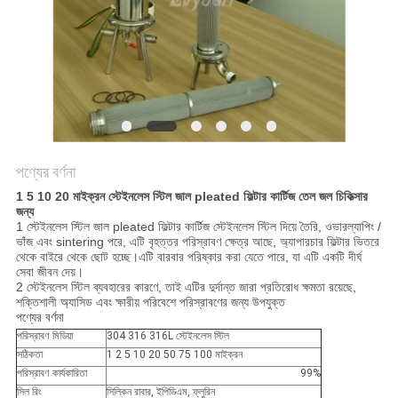
PRIVACY
POLICY
পণ্যের বর্ণনা
1 5 10 20 মাইক্রন স্টেইনলেস স্টিল জাল pleated ফিল্টার কার্টিজ তেল জল চিকিত্সার
জন্য
1 স্টেইনলেস স্টিল জাল pleated ফিল্টার কার্টিজ স্টেইনলেস স্টিল দিয়ে তৈরি, ওভারল্যাপিং /
ভাঁজ এবং sintering পরে, এটি বৃহত্তর পরিস্রাবণ ক্ষেত্র আছে, অ্যাপারচার ফিল্টার ভিতরে
থেকে বাইরে থেকে ছোট হচ্ছে।এটি বারবার পরিষ্কার করা যেতে পারে, যা এটি একটি দীর্ঘ
সেবা জীবন দেয়।
2 স্টেইনলেস স্টিল ব্যবহারের কারণে, তাই এটির দুর্দান্ত জারা প্রতিরোধ ক্ষমতা রয়েছে,
শক্তিশালী অ্যাসিড এবং ক্ষারীয় পরিবেশে পরিস্রাবণের জন্য উপযুক্ত
পণ্যের বর্ণনা
পরিস্রাবণ মিডিয়া
304 316 316L স্টেইনলেস স্টিল
সঠিকতা
1 2 5 10 20 50 75 100 মাইক্রন
পরিস্রাবণ কার্যকারিতা
99%
সিল রিং
সিলিকন রাবার, ইপিডিএম, ফ্লুরিন