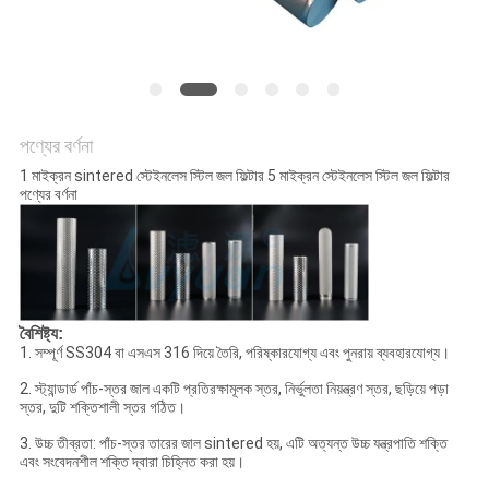
PRIVACY
POLICY
পণ্যের বর্ণনা
1 মাইক্রন sintered স্টেইনলেস স্টিল জল ফিল্টার 5 মাইক্রন স্টেইনলেস স্টিল জল ফিল্টার
পণ্যের বর্ণনা
বৈশিষ্ট্য:
1. সম্পূর্ণ SS304 বা এসএস 316 দিয়ে তৈরি, পরিষ্কারযোগ্য এবং পুনরায় ব্যবহারযোগ্য।
2. স্ট্যান্ডার্ড পাঁচ-স্তর জাল একটি প্রতিরক্ষামূলক স্তর, নির্ভুলতা নিয়ন্ত্রণ স্তর, ছড়িয়ে পড়া
স্তর, দুটি শক্তিশালী স্তর গঠিত।
3. উচ্চ তীব্রতা: পাঁচ-স্তর তারের জাল sintered হয়, এটি অত্যন্ত উচ্চ যন্ত্রপাতি শক্তি
এবং সংবেদনশীল শক্তি দ্বারা চিহ্নিত করা হয়।