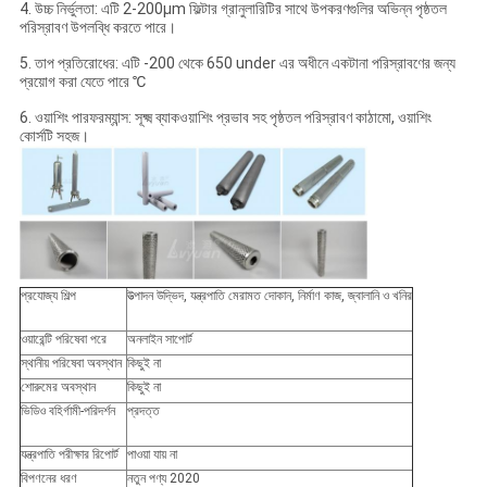
4. উচ্চ নির্ভুলতা: এটি 2-200μm ফিল্টার গ্রানুলারিটির সাথে উপকরণগুলির অভিন্ন পৃষ্ঠতল
পরিস্রাবণ উপলব্ধি করতে পারে।
5. তাপ প্রতিরোধের: এটি -200 থেকে 650 under এর অধীনে একটানা পরিস্রাবণের জন্য
প্রয়োগ করা যেতে পারে ℃
6. ওয়াশিং পারফরম্যান্স: সূক্ষ্ম ব্যাকওয়াশিং প্রভাব সহ পৃষ্ঠতল পরিস্রাবণ কাঠামো, ওয়াশিং
কোর্সটি সহজ।
প্রযোজ্য শিল্প
উত্পাদন উদ্ভিদ, যন্ত্রপাতি মেরামত দোকান, নির্মাণ কাজ, জ্বালানি ও খনির
ওয়ারেন্টি পরিষেবা পরে
অনলাইন সাপোর্ট
স্থানীয় পরিষেবা অবস্থান
কিছুই না
শোরুমের অবস্থান
কিছুই না
ভিডিও বহির্গামী-পরিদর্শন
প্রদত্ত
যন্ত্রপাতি পরীক্ষার রিপোর্ট
পাওয়া যায় না
বিপণনের ধরণ
নতুন পণ্য 2020