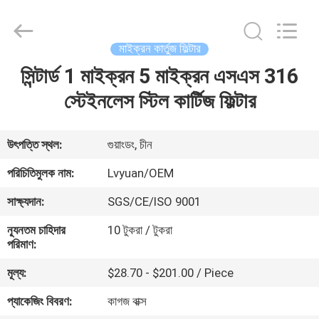
Lvyuan
Water
Purification
Equipment
Co.,
মাইক্রন কার্তুজ ফিল্টার
Ltd..
All
Rights
সিন্টার্ড 1 মাইক্রন 5 মাইক্রন এসএস 316
বাড়ি
Reserved.
স্টেইনলেস স্টিল কার্টিজ ফিল্টার
পণ্য
উৎপত্তি স্থল:
গুয়াংডং, চীন
আমাদের
পরিচিতিমুলক নাম:
Lvyuan/OEM
সম্পর্কে
সাক্ষ্যদান:
SGS/CE/ISO 9001
ন্যূনতম চাহিদার
10 টুকরা / টুকরা
কারখানা
পরিমাণ:
ভ্রমণ
মূল্য:
$28.70 - $201.00 / Piece
প্যাকেজিং বিবরণ:
কাগজ বাক্স
মান