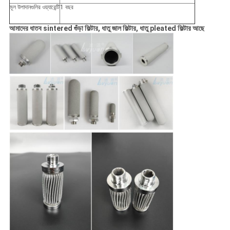
মূল উপাদানগুলির ওয়্যারেন্টি
1 বছর
আমাদের ধাতব sintered গুঁড়া ফিল্টার, ধাতু জাল ফিল্টার, ধাতু pleated ফিল্টার আছে