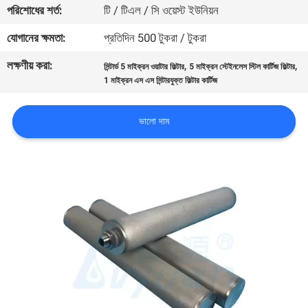
পরিশোধের শর্ত:
টি / টিএল / সি ওয়েস্ট ইউনিয়ন
নিয়ন্ত্রণ
যোগানের ক্ষমতা:
প্রতিদিন 500 টুকরা / টুকরা
যোগাযোগ
লক্ষণীয় করা:
,
,
সিন্টার্ড 5 মাইক্রন ওয়াটার ফিল্টার
5 মাইক্রন স্টেইনলেস স্টিল কার্টিজ ফিল্টার
করুন
1 মাইক্রন এস এস সিন্টারযুক্ত ফিল্টার কার্টিজ
ভালো দাম
খবর
উদ্ধৃতির
জন্য
আবেদন
সাইট
ম্যাপ