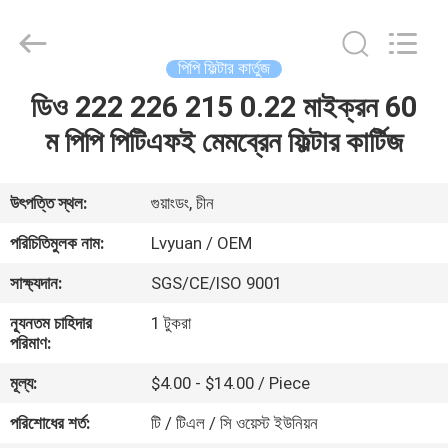
Lvyuan
Water
Purification
Equipment
Co.,
পিপি ফিল্টার কার্তুজ
Ltd..
All
Rights
ডিও 222 226 215 0.22 মাইক্রন 60
বাড়ি
Reserved.
ম পিপি পিটিএফই মেমব্রেন ফিল্টার কার্টিজ
পণ্য
উৎপত্তি স্থল:
গুয়াংডং, চীন
আমাদের
পরিচিতিমুলক নাম:
Lvyuan / OEM
সম্পর্কে
সাক্ষ্যদান:
SGS/CE/ISO 9001
ন্যূনতম চাহিদার
1 টুকরা
কারখানা
পরিমাণ:
ভ্রমণ
মূল্য:
$4.00 - $14.00 / Piece
পরিশোধের শর্ত:
টি / টিএল / সি ওয়েস্ট ইউনিয়ন
মান