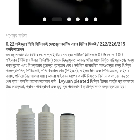
PRIVACY
POLICY
পণ্যের বর্ণনা
0.22 মাইক্রন পিপি পিটিএফই মেমব্রেন কার্টিজ এয়ার ফিল্টার ডিওই / 222/226/215
কনফিগারেশন
গুয়াংজু লাভভিয়ান ফিল্টার থেকে প্লাইটেড মেমব্রেন কার্টিজ ফিল্টারগুলি 0.05 থেকে 100
মাইক্রন (মিডিয়ার উপর নির্ভরশীল) থেকে ছিদ্রযুক্ত আকারগুলির সাথে নিখুঁত পরিস্রাবণের জন্য
পণ্য সুরক্ষা এবং বিশুদ্ধতায় চূড়ান্ত প্রস্তাব দেয়।সর্বাধিক রাসায়নিক সামঞ্জস্যের জন্য ঝিল্লি
পলিপ্রোপলিন, পিটিএফই, পলিথেরসালফোন (পিইএস), নাইলন 66 এবং পিভিডিএফ, ফাইবার
গ্লাস, পলিয়েস্টার পাওয়া যায়।আমরা মাইক্রন মাপের একটি বিস্তৃত নির্বাচন এবং চয়ন করতে
শেষ ক্যাপ কনফিগারেশন সরবরাহ করি।Lvyuan pleated ঝিল্লি ফিল্টার কার্তুজ ব্যাপকভাবে
উচ্চ বিশুদ্ধতা, প্রাক- পরিস্রাবণ এবং চূড়ান্ত পরিস্রাবণ অ্যাপ্লিকেশন জন্য ব্যবহৃত হয়।