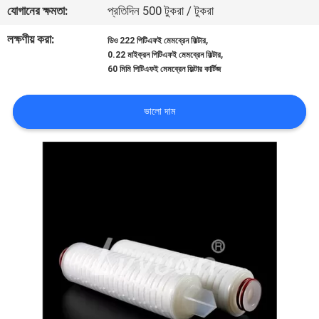
যোগানের ক্ষমতা:
প্রতিদিন 500 টুকরা / টুকরা
নিয়ন্ত্রণ
লক্ষণীয় করা:
,
ডিও 222 পিটিএফই মেমব্রেন ফিল্টার
,
0.22 মাইক্রন পিটিএফই মেমব্রেন ফিল্টার
যোগাযোগ
60 মিমি পিটিএফই মেমব্রেন ফিল্টার কার্টিজ
করুন
ভালো দাম
খবর
উদ্ধৃতির
জন্য
আবেদন
সাইট
ম্যাপ